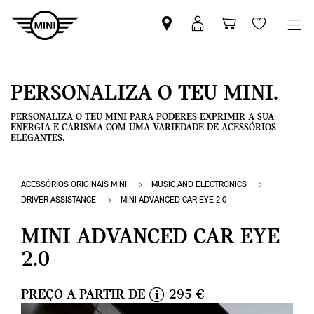
Pesquisar
Iniciar
Carrinho
Wishlis
parceiro
sessão
de
MINI
MyMini
compras
PERSONALIZA O TEU MINI.
PERSONALIZA O TEU MINI PARA PODERES EXPRIMIR A SUA
ENERGIA E CARISMA COM UMA VARIEDADE DE ACESSÓRIOS
ELEGANTES.
ACESSÓRIOS ORIGINAIS MINI
MUSIC AND ELECTRONICS
DRIVER ASSISTANCE
MINI ADVANCED CAR EYE 2.0
MINI ADVANCED CAR EYE
2.0
PREÇO A PARTIR DE
295 €
i