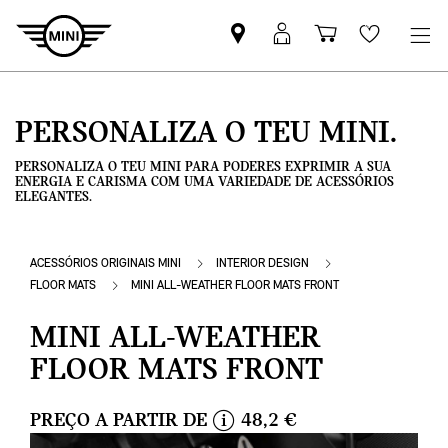
Pesquisar
Iniciar
Carrinho
Wishlis
parceiro
sessão
de
MINI
MyMini
compras
PERSONALIZA O TEU MINI.
PERSONALIZA O TEU MINI PARA PODERES EXPRIMIR A SUA
ENERGIA E CARISMA COM UMA VARIEDADE DE ACESSÓRIOS
ELEGANTES.
ACESSÓRIOS ORIGINAIS MINI
INTERIOR DESIGN
FLOOR MATS
MINI ALL-WEATHER FLOOR MATS FRONT
MINI ALL-WEATHER
FLOOR MATS FRONT
PREÇO A PARTIR DE
48,2 €
i