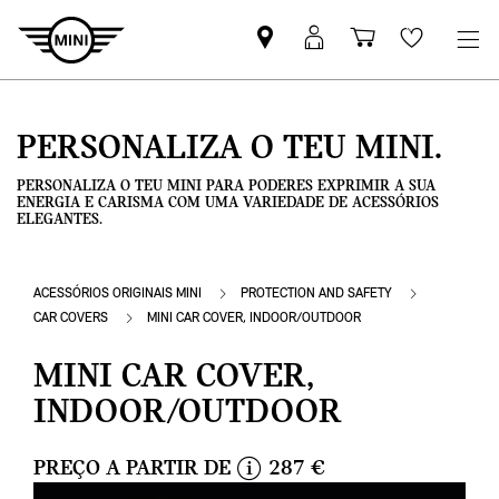
Pesquisar
Iniciar
Carrinho
Wishlis
parceiro
sessão
de
MINI
MyMini
compras
PERSONALIZA O TEU MINI.
PERSONALIZA O TEU MINI PARA PODERES EXPRIMIR A SUA
ENERGIA E CARISMA COM UMA VARIEDADE DE ACESSÓRIOS
ELEGANTES.
ACESSÓRIOS ORIGINAIS MINI
PROTECTION AND SAFETY
CAR COVERS
MINI CAR COVER, INDOOR/OUTDOOR
MINI CAR COVER,
INDOOR/OUTDOOR
PREÇO A PARTIR DE
287 €
i