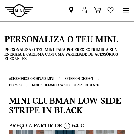
Pesquisar
Iniciar
Carrinho
Wishlis
parceiro
sessão
de
MINI
MyMini
compras
PERSONALIZA O TEU MINI.
PERSONALIZA O TEU MINI PARA PODERES EXPRIMIR A SUA
ENERGIA E CARISMA COM UMA VARIEDADE DE ACESSÓRIOS
ELEGANTES.
ACESSÓRIOS ORIGINAIS MINI
EXTERIOR DESIGN
DECALS
MINI CLUBMAN LOW SIDE STRIPE IN BLACK
MINI CLUBMAN LOW SIDE
STRIPE IN BLACK
PREÇO A PARTIR DE
64 €
i