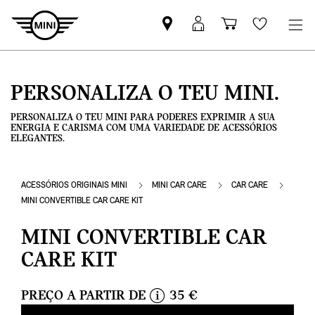
Pesquisar
Iniciar
Carrinho
Wishlis
parceiro
sessão
de
MINI
MyMini
compras
PERSONALIZA O TEU MINI.
PERSONALIZA O TEU MINI PARA PODERES EXPRIMIR A SUA
ENERGIA E CARISMA COM UMA VARIEDADE DE ACESSÓRIOS
ELEGANTES.
ACESSÓRIOS ORIGINAIS MINI
MINI CAR CARE
CAR CARE
MINI CONVERTIBLE CAR CARE KIT
MINI CONVERTIBLE CAR
CARE KIT
PREÇO A PARTIR DE
35 €
i