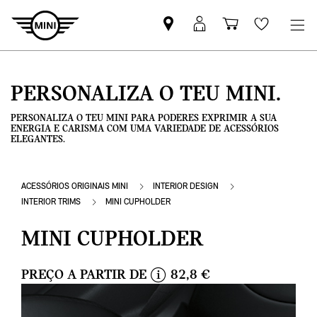
Pesquisar
Iniciar
Carrinho
Wishlis
parceiro
sessão
de
MINI
MyMini
compras
PERSONALIZA O TEU MINI.
PERSONALIZA O TEU MINI PARA PODERES EXPRIMIR A SUA
ENERGIA E CARISMA COM UMA VARIEDADE DE ACESSÓRIOS
ELEGANTES.
ACESSÓRIOS ORIGINAIS MINI
INTERIOR DESIGN
INTERIOR TRIMS
MINI CUPHOLDER
MINI CUPHOLDER
PREÇO A PARTIR DE
82,8 €
i
n