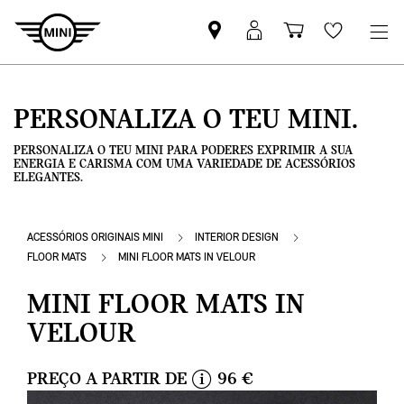
Pesquisar
Iniciar
Carrinho
Wishlis
parceiro
sessão
de
MINI
MyMini
compras
PERSONALIZA O TEU MINI.
PERSONALIZA O TEU MINI PARA PODERES EXPRIMIR A SUA
ENERGIA E CARISMA COM UMA VARIEDADE DE ACESSÓRIOS
ELEGANTES.
ACESSÓRIOS ORIGINAIS MINI
INTERIOR DESIGN
FLOOR MATS
MINI FLOOR MATS IN VELOUR
MINI FLOOR MATS IN
VELOUR
PREÇO A PARTIR DE
96 €
i