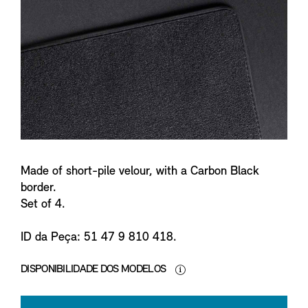
n
f
o
Made of short-pile velour, with a Carbon Black
border.
Set of 4.
ID da Peça: 51 47 9 810 418.
DISPONIBILIDADE DOS MODELOS