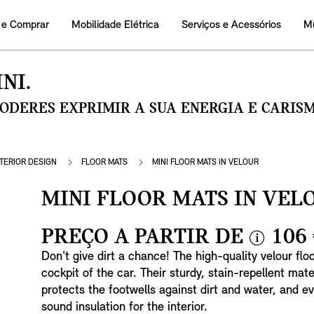
 e Comprar
Mobilidade Elétrica
Serviços e Acessórios
M
NI.
PODERES EXPRIMIR A SUA ENERGIA E CARI
NTERIOR DESIGN
FLOOR MATS
MINI FLOOR MATS IN VELOUR
MINI FLOOR MATS IN VEL
PREÇO A PARTIR DE
106
i
Don't give dirt a chance! The high-quality velour fl
n
cockpit of the car. Their sturdy, stain-repellent mate
f
protects the footwells against dirt and water, and e
o
sound insulation for the interior.