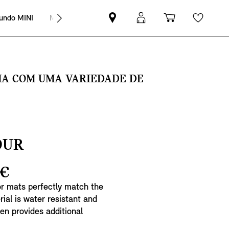
undo MINI
MINI Empresas
Pesquisar
Iniciar
Carrinho
Wishli
parceiro
sessão
de
MINI
MyMini
compras
SMA COM UMA VARIEDADE DE
OUR
 €
oor mats perfectly match the
rial is water resistant and
ven provides additional