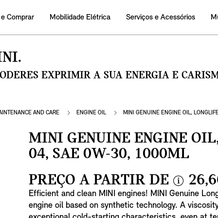
 e Comprar
Mobilidade Elétrica
Serviços e Acessórios
M
NI.
PODERES EXPRIMIR A SUA ENERGIA E CARI
AINTENANCE AND CARE
ENGINE OIL
MINI GENUINE ENGINE OIL, LONGLIFE
MINI GENUINE ENGINE OIL
04, SAE 0W-30, 1000ML
PREÇO A PARTIR DE
26,6
i
Efficient and clean MINI engines! MINI Genuine Lo
n
engine oil based on synthetic technology. A viscosit
f
exceptional cold-starting characteristics, even at 