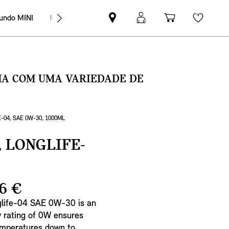
undo MINI
MINI Empresas
Pesquisar
Iniciar
Carrinho
Wishli
parceiro
sessão
de
MINI
MyMini
compras
SMA COM UMA VARIEDADE DE
-04, SAE 0W-30, 1000ML
, LONGLIFE-
6 €
nglife-04 SAE 0W-30 is an
y rating of 0W ensures
temperatures down to