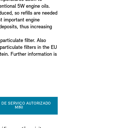
entional 5W engine oils.
duced, so refills are needed
ost important engine
eposits, thus increasing
articulate filter. Also
particulate filters in the EU
ein. Further information is
 DE SERVIÇO AUTORIZADO
MINI