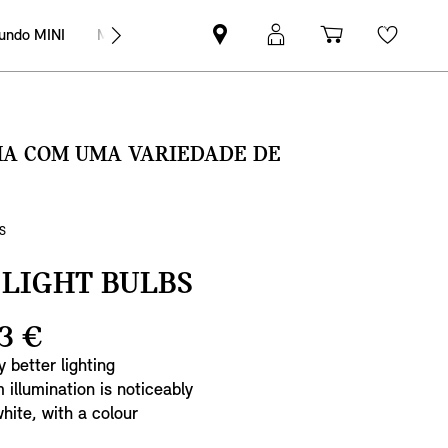
undo MINI
MINI Empresas
Pesquisar
Iniciar
Carrinho
Wishli
parceiro
sessão
de
MINI
MyMini
compras
SMA COM UMA VARIEDADE DE
S
LIGHT BULBS
3 €
 better lighting
illumination is noticeably
hite, with a colour