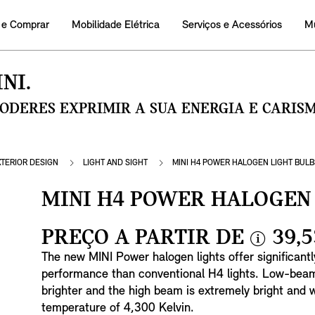
 e Comprar
Mobilidade Elétrica
Serviços e Acessórios
M
NI.
PODERES EXPRIMIR A SUA ENERGIA E CARI
XTERIOR DESIGN
LIGHT AND SIGHT
MINI H4 POWER HALOGEN LIGHT BULB
MINI H4 POWER HALOGEN 
PREÇO A PARTIR DE
39,5
i
The new MINI Power halogen lights offer significantly
n
performance than conventional H4 lights. Low-beam 
f
brighter and the high beam is extremely bright and w
o
temperature of 4,300 Kelvin.