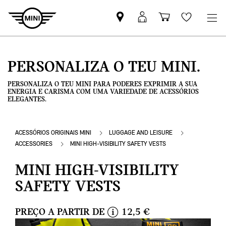
Pesquisar
Iniciar
Carrinho
Wishlis
parceiro
sessão
de
MINI
MyMini
compras
PERSONALIZA O TEU MINI.
PERSONALIZA O TEU MINI PARA PODERES EXPRIMIR A SUA
ENERGIA E CARISMA COM UMA VARIEDADE DE ACESSÓRIOS
ELEGANTES.
ACESSÓRIOS ORIGINAIS MINI
LUGGAGE AND LEISURE
ACCESSORIES
MINI HIGH-VISIBILITY SAFETY VESTS
MINI HIGH-VISIBILITY
SAFETY VESTS
PREÇO A PARTIR DE
12,5 €
i