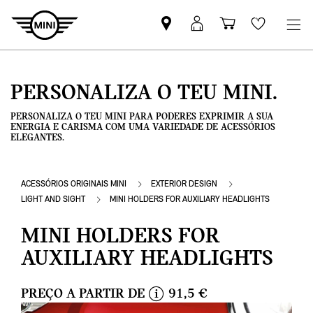
Pesquisar
Iniciar
Carrinho
Wishlis
parceiro
sessão
de
MINI
MyMini
compras
PERSONALIZA O TEU MINI.
PERSONALIZA O TEU MINI PARA PODERES EXPRIMIR A SUA
ENERGIA E CARISMA COM UMA VARIEDADE DE ACESSÓRIOS
ELEGANTES.
ACESSÓRIOS ORIGINAIS MINI
EXTERIOR DESIGN
LIGHT AND SIGHT
MINI HOLDERS FOR AUXILIARY HEADLIGHTS
MINI HOLDERS FOR
AUXILIARY HEADLIGHTS
PREÇO A PARTIR DE
91,5 €
i