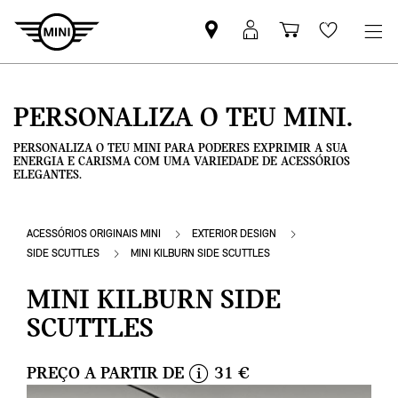
Pesquisar
Iniciar
Carrinho
Wishlis
parceiro
sessão
de
MINI
MyMini
compras
PERSONALIZA O TEU MINI.
PERSONALIZA O TEU MINI PARA PODERES EXPRIMIR A SUA
ENERGIA E CARISMA COM UMA VARIEDADE DE ACESSÓRIOS
ELEGANTES.
ACESSÓRIOS ORIGINAIS MINI
EXTERIOR DESIGN
SIDE SCUTTLES
MINI KILBURN SIDE SCUTTLES
MINI KILBURN SIDE
SCUTTLES
PREÇO A PARTIR DE
31 €
i