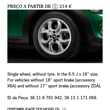
PREÇO A PARTIR DE
214 €
i
n
f
o
Single wheel, without tyre. In the 6.5 J x 16'' size.
For vehicles without 16'' sport brake (accessory
X6A) and without 17'' sport brake (accessory ZDA).
ID da Peça: 36 11 6 791 942, 36 13 1 171 069.
DISPONIBILIDADE DOS MODELOS