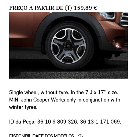
PREÇO A PARTIR DE
159,89 €
i
n
f
o
Single wheel, without tyre. In the 7 J x 17'' size.
MINI John Cooper Works only in conjunction with
winter tyres.
ID da Peça: 36 10 9 809 326, 36 13 1 171 069.
DISPONIBILIDADE DOS MODELOS