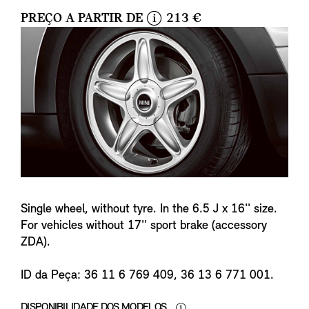
PREÇO A PARTIR DE
213 €
i
n
f
o
Single wheel, without tyre. In the 6.5 J x 16'' size.
For vehicles without 17'' sport brake (accessory
ZDA).
ID da Peça: 36 11 6 769 409, 36 13 6 771 001.
DISPONIBILIDADE DOS MODELOS