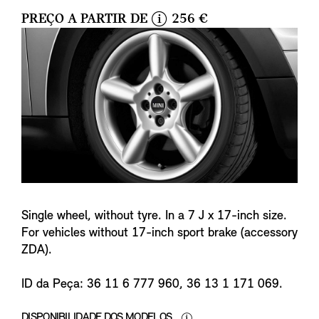
PREÇO A PARTIR DE
256 €
i
n
f
o
Single wheel, without tyre. In a 7 J x 17-inch size.
For vehicles without 17-inch sport brake (accessory
ZDA).
ID da Peça: 36 11 6 777 960, 36 13 1 171 069.
DISPONIBILIDADE DOS MODELOS