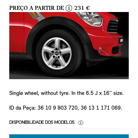
PREÇO A PARTIR DE
231 €
i
n
f
o
Single wheel, without tyre. In the 6.5 J x 16'' size.
ID da Peça: 36 10 9 803 720, 36 13 1 171 069.
DISPONIBILIDADE DOS MODELOS