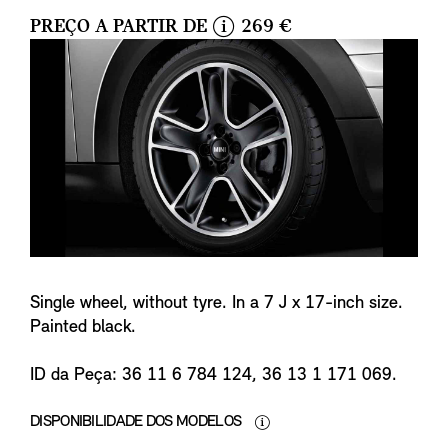
PREÇO A PARTIR DE
269 €
i
n
f
o
Single wheel, without tyre. In a 7 J x 17-inch size.
Painted black.
ID da Peça: 36 11 6 784 124, 36 13 1 171 069.
DISPONIBILIDADE DOS MODELOS