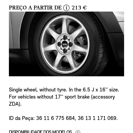
PREÇO A PARTIR DE
213 €
i
n
f
o
Single wheel, without tyre. In the 6.5 J x 16'' size.
For vehicles without 17'' sport brake (accessory
ZDA).
ID da Peça: 36 11 6 775 684, 36 13 1 171 069.
DISPONIBILIDADE DOS MODELOS