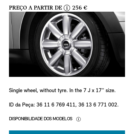
PREÇO A PARTIR DE
256 €
i
n
f
o
Single wheel, without tyre. In the 7 J x 17'' size.
ID da Peça: 36 11 6 769 411, 36 13 6 771 002.
DISPONIBILIDADE DOS MODELOS