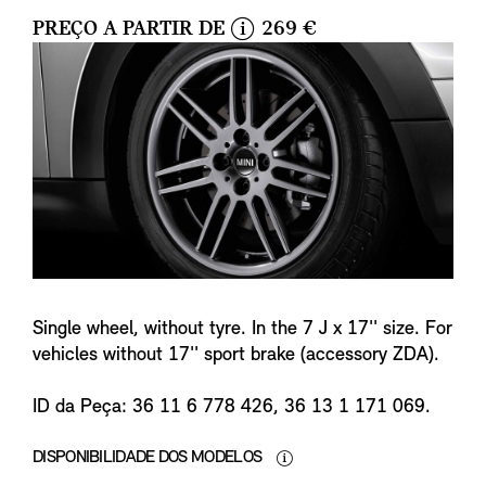
PREÇO A PARTIR DE
269 €
i
n
f
o
Single wheel, without tyre. In the 7 J x 17'' size. For
vehicles without 17'' sport brake (accessory ZDA).
ID da Peça: 36 11 6 778 426, 36 13 1 171 069.
DISPONIBILIDADE DOS MODELOS