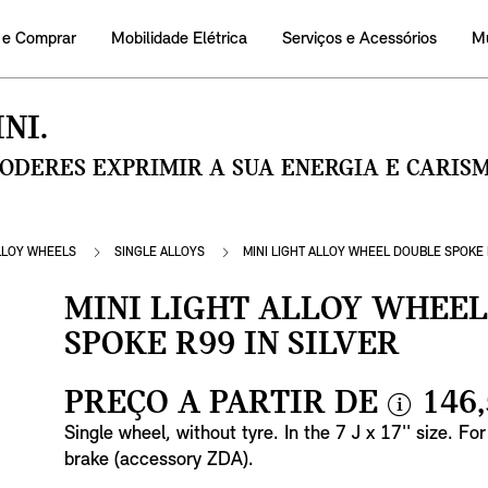
 e Comprar
Mobilidade Elétrica
Serviços e Acessórios
M
NI.
PODERES EXPRIMIR A SUA ENERGIA E CARI
LLOY WHEELS
SINGLE ALLOYS
MINI LIGHT ALLOY WHEEL DOUBLE SPOKE R
MINI LIGHT ALLOY WHEE
SPOKE R99 IN SILVER
PREÇO A PARTIR DE
146,
i
Single wheel, without tyre. In the 7 J x 17'' size. Fo
n
brake (accessory ZDA).
f