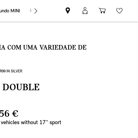
undo MINI
MINI Empresas
Pesquisar
Iniciar
Carrinho
Wishli
parceiro
sessão
de
MINI
MyMini
compras
SMA COM UMA VARIEDADE DE
99 IN SILVER
L DOUBLE
56 €
r vehicles without 17'' sport