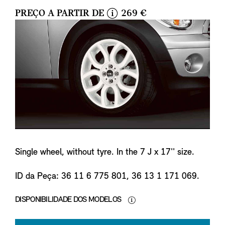
PREÇO A PARTIR DE
269 €
i
n
f
o
Single wheel, without tyre. In the 7 J x 17'' size.
ID da Peça: 36 11 6 775 801, 36 13 1 171 069.
DISPONIBILIDADE DOS MODELOS