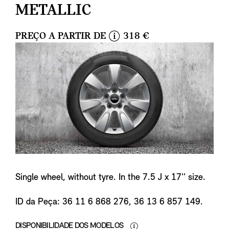
METALLIC
PREÇO A PARTIR DE
318 €
i
n
f
o
Single wheel, without tyre. In the 7.5 J x 17'' size.
ID da Peça: 36 11 6 868 276, 36 13 6 857 149.
DISPONIBILIDADE DOS MODELOS