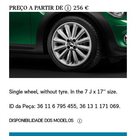
PREÇO A PARTIR DE
256 €
i
n
f
o
Single wheel, without tyre. In the 7 J x 17'' size.
ID da Peça: 36 11 6 795 455, 36 13 1 171 069.
DISPONIBILIDADE DOS MODELOS