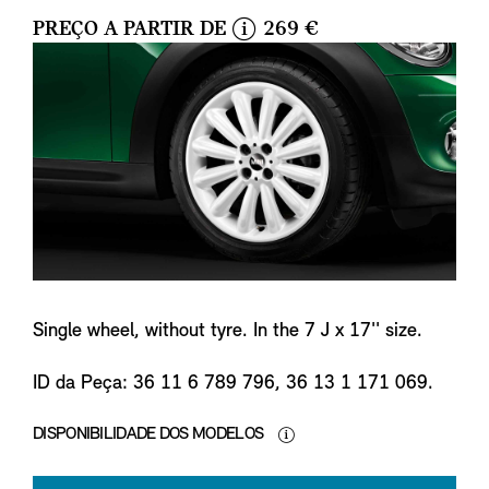
PREÇO A PARTIR DE
269 €
i
n
f
o
Single wheel, without tyre. In the 7 J x 17'' size.
ID da Peça: 36 11 6 789 796, 36 13 1 171 069.
DISPONIBILIDADE DOS MODELOS