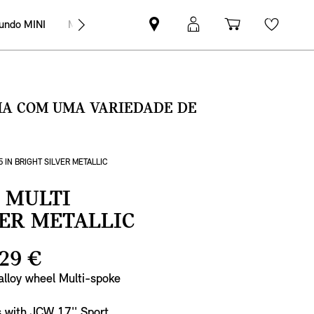
undo MINI
MINI Empresas
Pesquisar
Iniciar
Carrinho
Wishli
parceiro
sessão
de
MINI
MyMini
compras
SMA COM UMA VARIEDADE DE
 IN BRIGHT SILVER METALLIC
 MULTI
VER METALLIC
29 €
 alloy wheel Multi-spoke
es with JCW 17'' Sport