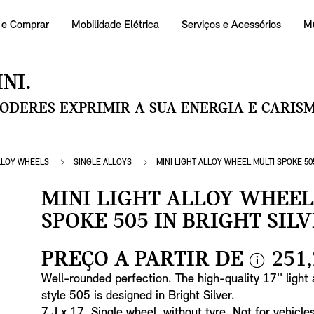
 e Comprar
Mobilidade Elétrica
Serviços e Acessórios
M
NI.
PODERES EXPRIMIR A SUA ENERGIA E CARI
LLOY WHEELS
SINGLE ALLOYS
MINI LIGHT ALLOY WHEEL MULTI SPOKE 505
MINI LIGHT ALLOY WHEEL
SPOKE 505 IN BRIGHT SIL
PREÇO A PARTIR DE
251,
i
Well-rounded perfection. The high-quality 17'' light
n
style 505 is designed in Bright Silver.
f
7 J x 17. Single wheel, without tyre. Not for vehicl