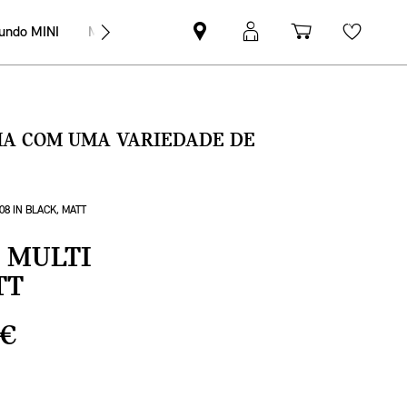
undo MINI
MINI Empresas
Pesquisar
Iniciar
Carrinho
Wishli
parceiro
sessão
de
MINI
MyMini
compras
SMA COM UMA VARIEDADE DE
08 IN BLACK, MATT
 MULTI
TT
 €