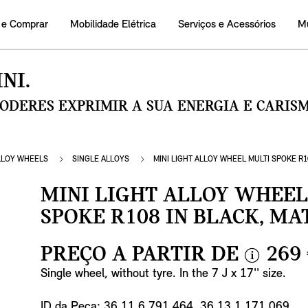
 e Comprar
Mobilidade Elétrica
Serviços e Acessórios
M
NI.
PODERES EXPRIMIR A SUA ENERGIA E CARI
LLOY WHEELS
SINGLE ALLOYS
MINI LIGHT ALLOY WHEEL MULTI SPOKE R1
MINI LIGHT ALLOY WHEEL
SPOKE R108 IN BLACK, MA
PREÇO A PARTIR DE
269
i
Single wheel, without tyre. In the 7 J x 17'' size.
n
f
ID da Peça: 36 11 6 791 464, 36 13 1 171 069.