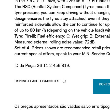
i
In the 7.5 J x 17'' size, with 225/45 R 17 H runflat 
n
The RSC (Runflat System Component) tyres mean that
f
tyre pressure, you can keep driving without changin
o
design ensures the tyres stay attached, even if the
reinforced sidewalls allow the car to continue for u
of up to 80 km/h (depending on the vehicle load) wit
Tyre: Pirelli; Fuel efficiency: C; Wet grip: B; External
Measured external rolling noise value: 72dB.
Set of 4. Prices shown are recommended retail price
current special offers, speak to your MINI Service C
ID da Peça: 36 11 2 456 819.
DISPONIBILIDADE DOS MODELOS
PONTO
Os preços apresentados são válidos salvo erro tipogr