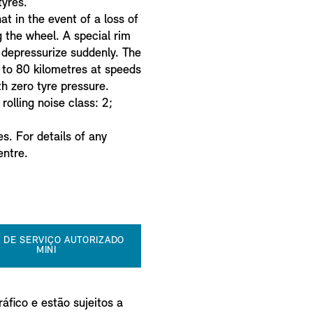
tyres.
 in the event of a loss of
g the wheel. A special rim
y depressurize suddenly. The
p to 80 kilometres at speeds
h zero tyre pressure.
 rolling noise class: 2;
s. For details of any
entre.
 DE SERVIÇO AUTORIZADO
MINI
áfico e estão sujeitos a