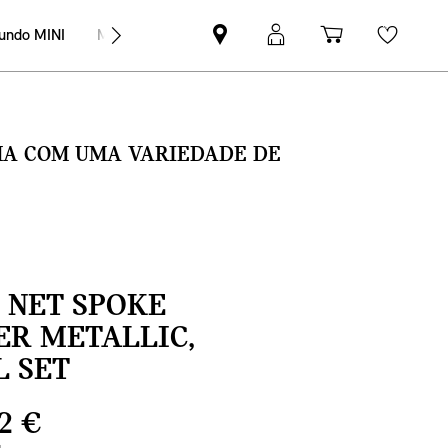
undo MINI
MINI Empresas
Pesquisar
Iniciar
Carrinho
Wishli
parceiro
sessão
de
MINI
MyMini
compras
SMA COM UMA VARIEDADE DE
 NET SPOKE
VER METALLIC,
 SET
2 €