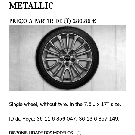
METALLIC
PREÇO A PARTIR DE
280,86 €
i
n
f
o
Single wheel, without tyre. In the 7.5 J x 17'' size.
ID da Peça: 36 11 6 856 047, 36 13 6 857 149.
DISPONIBILIDADE DOS MODELOS