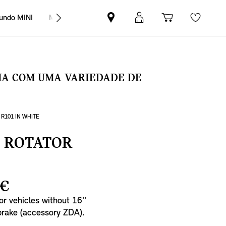
undo MINI
MINI Empresas
Pesquisar
Iniciar
Carrinho
Wishli
parceiro
sessão
de
MINI
MyMini
compras
SMA COM UMA VARIEDADE DE
R101 IN WHITE
L ROTATOR
 €
For vehicles without 16''
 brake (accessory ZDA).