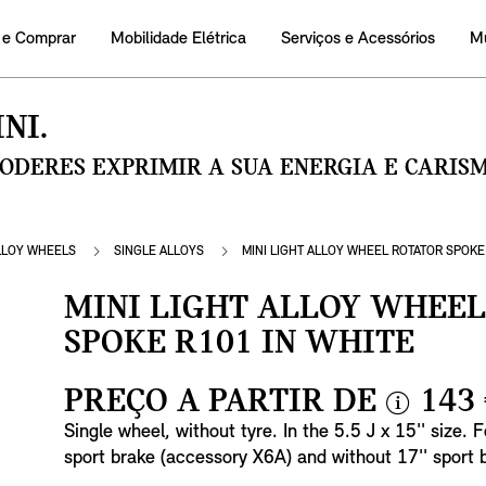
 e Comprar
Mobilidade Elétrica
Serviços e Acessórios
M
NI.
PODERES EXPRIMIR A SUA ENERGIA E CARI
LLOY WHEELS
SINGLE ALLOYS
MINI LIGHT ALLOY WHEEL ROTATOR SPOKE 
MINI LIGHT ALLOY WHEE
SPOKE R101 IN WHITE
PREÇO A PARTIR DE
143
i
Single wheel, without tyre. In the 5.5 J x 15'' size. 
n
sport brake (accessory X6A) and without 17'' sport
f