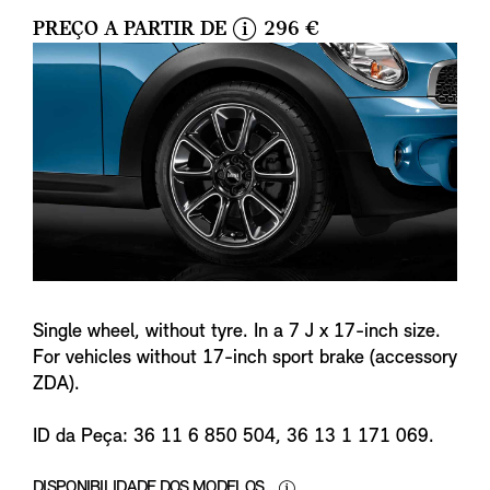
PREÇO A PARTIR DE
296 €
i
n
f
o
Single wheel, without tyre. In a 7 J x 17-inch size.
For vehicles without 17-inch sport brake (accessory
ZDA).
ID da Peça: 36 11 6 850 504, 36 13 1 171 069.
DISPONIBILIDADE DOS MODELOS