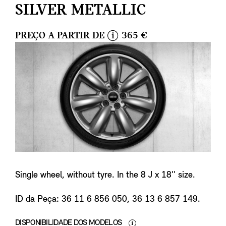
SILVER METALLIC
PREÇO A PARTIR DE
365 €
i
n
f
o
Single wheel, without tyre. In the 8 J x 18'' size.
ID da Peça: 36 11 6 856 050, 36 13 6 857 149.
DISPONIBILIDADE DOS MODELOS