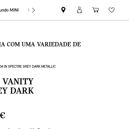
undo MINI
MINI Empresas
Pesquisar
Iniciar
Carrinho
Wishli
parceiro
sessão
de
MINI
MyMini
compras
SMA COM UMA VARIEDADE DE
04 IN SPECTRE GREY DARK METALLIC
 VANITY
REY DARK
 €