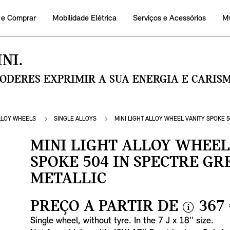
 e Comprar
Mobilidade Elétrica
Serviços e Acessórios
M
NI.
PODERES EXPRIMIR A SUA ENERGIA E CARI
LLOY WHEELS
SINGLE ALLOYS
MINI LIGHT ALLOY WHEEL VANITY SPOKE 5
MINI LIGHT ALLOY WHEEL
SPOKE 504 IN SPECTRE G
METALLIC
PREÇO A PARTIR DE
367
i
Single wheel, without tyre. In the 7 J x 18'' size.