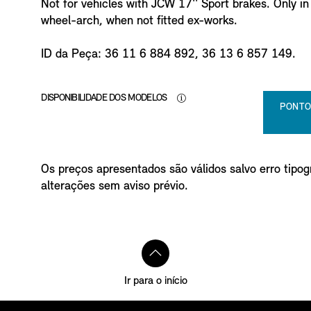
n
Not for vehicles with JCW 17'' Sport brakes. Only in
f
wheel-arch, when not fitted ex-works.
o
ID da Peça: 36 11 6 884 892, 36 13 6 857 149.
DISPONIBILIDADE DOS MODELOS
PONTO
Os preços apresentados são válidos salvo erro tipogr
alterações sem aviso prévio.
Ir para o início