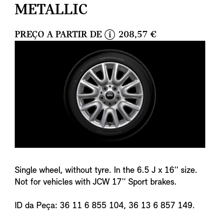
METALLIC
PREÇO A PARTIR DE
208,57 €
i
n
f
o
Single wheel, without tyre. In the 6.5 J x 16'' size.
Not for vehicles with JCW 17'' Sport brakes.
ID da Peça: 36 11 6 855 104, 36 13 6 857 149.