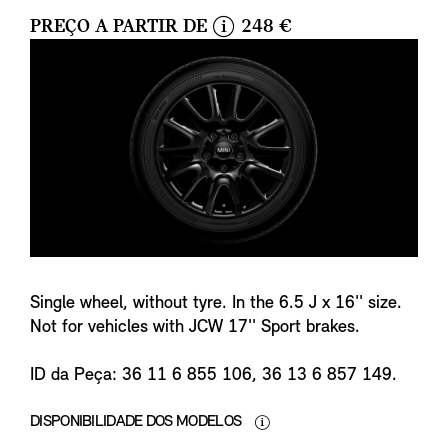
PREÇO A PARTIR DE
248 €
i
n
f
o
Single wheel, without tyre. In the 6.5 J x 16'' size.
Not for vehicles with JCW 17'' Sport brakes.
ID da Peça: 36 11 6 855 106, 36 13 6 857 149.
DISPONIBILIDADE DOS MODELOS