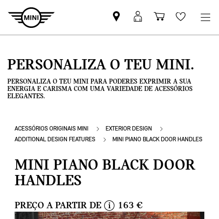
Pesquisar
Iniciar
Carrinho
Wishlis
parceiro
sessão
de
MINI
MyMini
compras
PERSONALIZA O TEU MINI.
PERSONALIZA O TEU MINI PARA PODERES EXPRIMIR A SUA
ENERGIA E CARISMA COM UMA VARIEDADE DE ACESSÓRIOS
ELEGANTES.
ACESSÓRIOS ORIGINAIS MINI
EXTERIOR DESIGN
ADDITIONAL DESIGN FEATURES
MINI PIANO BLACK DOOR HANDLES
MINI PIANO BLACK DOOR
HANDLES
PREÇO A PARTIR DE
163 €
i