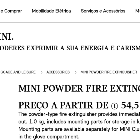
 e Comprar
Mobilidade Elétrica
Serviços e Acessórios
M
NI.
PODERES EXPRIMIR A SUA ENERGIA E CARI
UGGAGE AND LEISURE
ACCESSORIES
MINI POWDER FIRE EXTINGUISHER
MINI POWDER FIRE EXTIN
PREÇO A PARTIR DE
54,5
i
The powder-type fire extinguisher provides immediate
n
out. 1.0 kg, includes mounting parts for storage in
f
Mounting parts are available separately for MINI Cl
o
in the glove compartment.