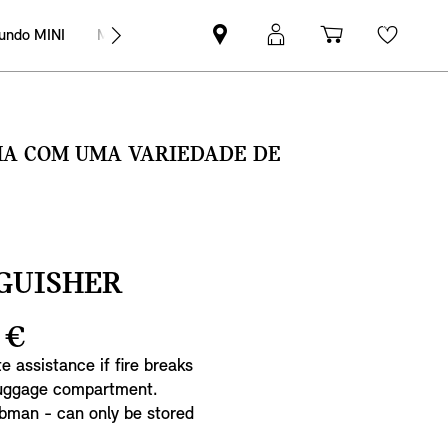
undo MINI
MINI Empresas
Pesquisar
Iniciar
Carrinho
Wishli
parceiro
sessão
de
MINI
MyMini
compras
SMA COM UMA VARIEDADE DE
GUISHER
 €
 assistance if fire breaks
 luggage compartment.
ubman - can only be stored