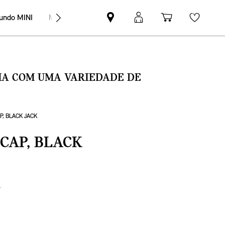
undo MINI
MINI Empresas
Pesquisar
Iniciar
Carrinho
Wishli
parceiro
sessão
de
MINI
MyMini
compras
SMA COM UMA VARIEDADE DE
P, BLACK JACK
CAP, BLACK
€