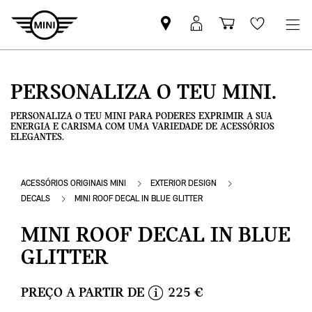
Pesquisar
Iniciar
Carrinho
Wishlis
parceiro
sessão
de
MINI
MyMini
compras
PERSONALIZA O TEU MINI.
PERSONALIZA O TEU MINI PARA PODERES EXPRIMIR A SUA
ENERGIA E CARISMA COM UMA VARIEDADE DE ACESSÓRIOS
ELEGANTES.
ACESSÓRIOS ORIGINAIS MINI
EXTERIOR DESIGN
DECALS
MINI ROOF DECAL IN BLUE GLITTER
MINI ROOF DECAL IN BLUE
GLITTER
PREÇO A PARTIR DE
225 €
i