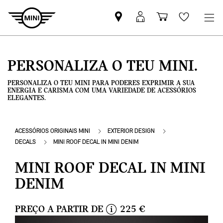
Pesquisar
Iniciar
Carrinho
Wishlis
parceiro
sessão
de
MINI
MyMini
compras
PERSONALIZA O TEU MINI.
PERSONALIZA O TEU MINI PARA PODERES EXPRIMIR A SUA
ENERGIA E CARISMA COM UMA VARIEDADE DE ACESSÓRIOS
ELEGANTES.
ACESSÓRIOS ORIGINAIS MINI
EXTERIOR DESIGN
DECALS
MINI ROOF DECAL IN MINI DENIM
MINI ROOF DECAL IN MINI
DENIM
PREÇO A PARTIR DE
225 €
i