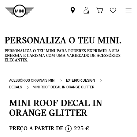
Pesquisar
Iniciar
Carrinho
Wishlis
parceiro
sessão
de
MINI
MyMini
compras
PERSONALIZA O TEU MINI.
PERSONALIZA O TEU MINI PARA PODERES EXPRIMIR A SUA
ENERGIA E CARISMA COM UMA VARIEDADE DE ACESSÓRIOS
ELEGANTES.
ACESSÓRIOS ORIGINAIS MINI
EXTERIOR DESIGN
DECALS
MINI ROOF DECAL IN ORANGE GLITTER
MINI ROOF DECAL IN
ORANGE GLITTER
PREÇO A PARTIR DE
225 €
i