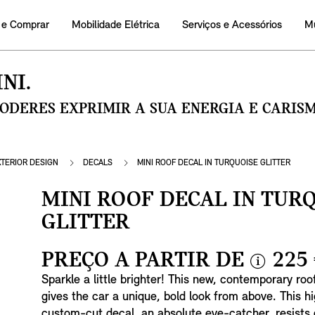
 e Comprar
Mobilidade Elétrica
Serviços e Acessórios
M
NI.
PODERES EXPRIMIR A SUA ENERGIA E CARI
XTERIOR DESIGN
DECALS
MINI ROOF DECAL IN TURQUOISE GLITTER
MINI ROOF DECAL IN TUR
GLITTER
PREÇO A PARTIR DE
225
i
Sparkle a little brighter! This new, contemporary roo
n
gives the car a unique, bold look from above. This hi
f
custom-cut decal, an absolute eye-catcher, resists