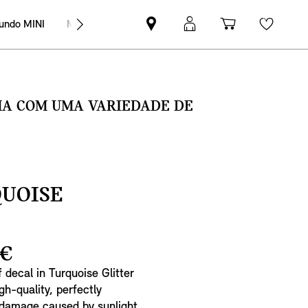
undo MINI
MINI Empresas
Pesquisar
Iniciar
Carrinho
Wishli
parceiro
sessão
de
MINI
MyMini
compras
SMA COM UMA VARIEDADE DE
QUOISE
 €
f decal in Turquoise Glitter
gh-quality, perfectly
 damage caused by sunlight