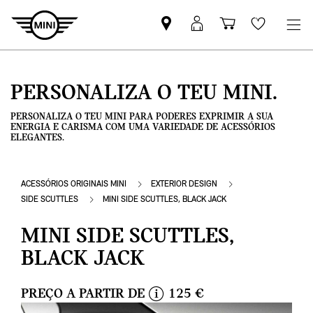
Pesquisar
Iniciar
Carrinho
Wishlis
parceiro
sessão
de
MINI
MyMini
compras
PERSONALIZA O TEU MINI.
PERSONALIZA O TEU MINI PARA PODERES EXPRIMIR A SUA
ENERGIA E CARISMA COM UMA VARIEDADE DE ACESSÓRIOS
ELEGANTES.
ACESSÓRIOS ORIGINAIS MINI
EXTERIOR DESIGN
SIDE SCUTTLES
MINI SIDE SCUTTLES, BLACK JACK
MINI SIDE SCUTTLES,
BLACK JACK
PREÇO A PARTIR DE
125 €
i