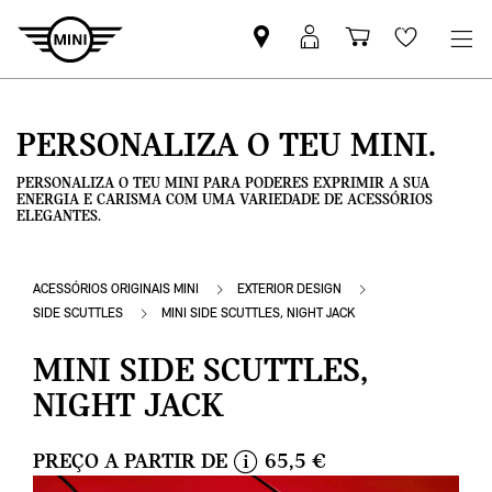
Pesquisar
Iniciar
Carrinho
Wishlis
parceiro
sessão
de
MINI
MyMini
compras
PERSONALIZA O TEU MINI.
PERSONALIZA O TEU MINI PARA PODERES EXPRIMIR A SUA
ENERGIA E CARISMA COM UMA VARIEDADE DE ACESSÓRIOS
ELEGANTES.
ACESSÓRIOS ORIGINAIS MINI
EXTERIOR DESIGN
SIDE SCUTTLES
MINI SIDE SCUTTLES, NIGHT JACK
MINI SIDE SCUTTLES,
NIGHT JACK
PREÇO A PARTIR DE
65,5 €
i