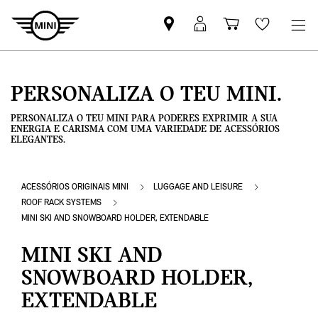
Pesquisar
Iniciar
Carrinho
Wishlis
parceiro
sessão
de
MINI
MyMini
compras
PERSONALIZA O TEU MINI.
PERSONALIZA O TEU MINI PARA PODERES EXPRIMIR A SUA
ENERGIA E CARISMA COM UMA VARIEDADE DE ACESSÓRIOS
ELEGANTES.
ACESSÓRIOS ORIGINAIS MINI
LUGGAGE AND LEISURE
ROOF RACK SYSTEMS
MINI SKI AND SNOWBOARD HOLDER, EXTENDABLE
MINI SKI AND
SNOWBOARD HOLDER,
EXTENDABLE