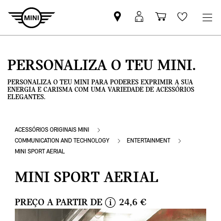
Pesquisar
Iniciar
Carrinho
Wishlis
parceiro
sessão
de
MINI
MyMini
compras
PERSONALIZA O TEU MINI.
PERSONALIZA O TEU MINI PARA PODERES EXPRIMIR A SUA
ENERGIA E CARISMA COM UMA VARIEDADE DE ACESSÓRIOS
ELEGANTES.
ACESSÓRIOS ORIGINAIS MINI
COMMUNICATION AND TECHNOLOGY
ENTERTAINMENT
MINI SPORT AERIAL
MINI SPORT AERIAL
PREÇO A PARTIR DE
24,6 €
i