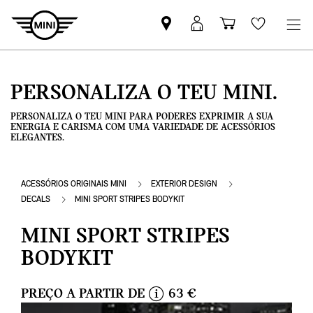
Pesquisar
Iniciar
Carrinho
Wishlis
parceiro
sessão
de
MINI
MyMini
compras
PERSONALIZA O TEU MINI.
PERSONALIZA O TEU MINI PARA PODERES EXPRIMIR A SUA
ENERGIA E CARISMA COM UMA VARIEDADE DE ACESSÓRIOS
ELEGANTES.
ACESSÓRIOS ORIGINAIS MINI
EXTERIOR DESIGN
DECALS
MINI SPORT STRIPES BODYKIT
MINI SPORT STRIPES
BODYKIT
PREÇO A PARTIR DE
63 €
i