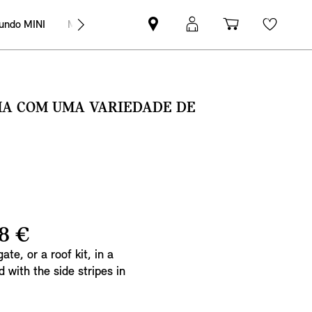
undo MINI
MINI Empresas
Pesquisar
Iniciar
Carrinho
Wishli
parceiro
sessão
de
MINI
MyMini
compras
SMA COM UMA VARIEDADE DE
8 €
ate, or a roof kit, in a
 with the side stripes in