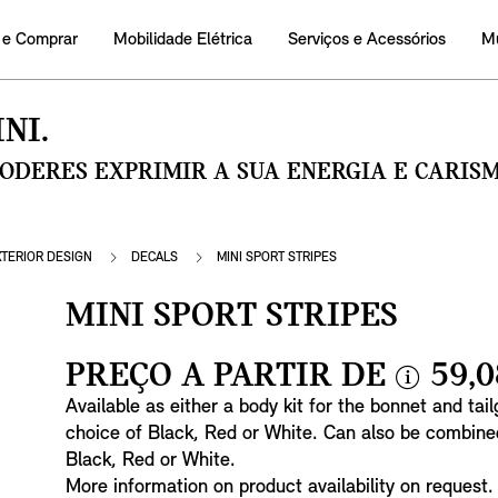
 e Comprar
Mobilidade Elétrica
Serviços e Acessórios
M
NI.
PODERES EXPRIMIR A SUA ENERGIA E CARI
XTERIOR DESIGN
DECALS
MINI SPORT STRIPES
MINI SPORT STRIPES
PREÇO A PARTIR DE
59,0
i
Available as either a body kit for the bonnet and tailg
n
choice of Black, Red or White. Can also be combined
f
Black, Red or White.
o
More information on product availability on request.